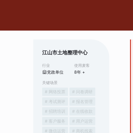
江山市土地整理中心
行业
使用麦客
党政单位
8
年 +
关键场景
# 网络投票
# 问卷调研
# 考试测评
# 报名管理
# 招聘培训
# 在线收款
# 客户服务
# 用户运营
# 微信运营
# 商机线索