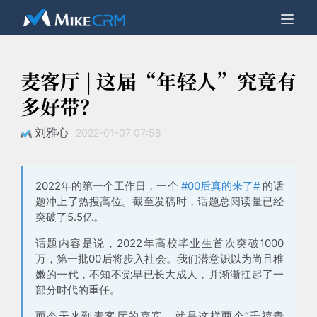
麦客厅 | 这届“年轻人”究竟有
多好带？
刘雅心
2022-01-07 07:58
2022年的第一个工作日，一个
#00后真的来了#
的话
题冲上了热搜高位。截至发稿时，话题总阅读量已经
突破了
5.5亿
。
话题内容是说，
2022年高校毕业生首次突破1000
万，第一批00后将步入社会
。我们潜意识以为尚且稚
嫩的一代，不知不觉早已长大成人，并渐渐扛起了一
部分时代的重任。
而今天来到麦客厅的嘉宾，就是这样两个“千禧青