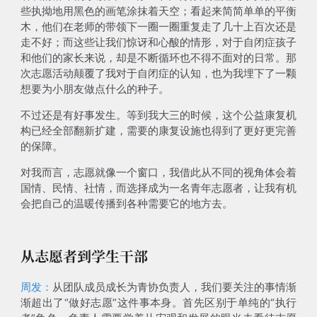
些执拗地用黑色的画笔涂抹着天空；看起来简简单单的平衡
木，他们在老师的带领下一圈一圈重复走了几十上百次还是
走不好；
而这些让我们惊讶和心酸的情形，对于自闭症孩子
和他们的家长来说，却是不断循环也不得不面对的日常
。那
次志愿活动颠覆了我对于自闭症的认知，也为我埋下了一颗
想要为小朋友做点什么的种子。
不过还是有好事发生。等到我大三的时候，这个公益康复机
构已经全部翻新扩建，需要的康复设施也得到了更好更完善
的保障。
对我而言，志愿就像一个窗口，我借此从不同的视角体会着
国情、民情、社情，而
选择成为一名青年志愿者，让我有机
会把自己的温暖传播到各种需要它的地方去
。
从志愿者到学生干部
周发：
从团队成员成长为青协负责人，我们要关注的事情渐
渐超出了“做好志愿”这件事本身。首先区别于单纯的“执行