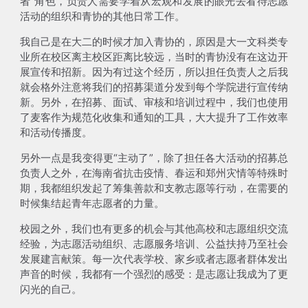
者”角色，负责人需要学着从宏观和发展的眼光去看待志愿
活动的组织和青协的其他日常工作。
我自己是在大二的时候才加入青协的，原因是大一文科类专
业所在校区离主校区距离比较远，当时的青协没有在这边开
展宣传和招新。因为有过这个经历，所以担任负责人之后我
就会格外注意将我们的招募渠道分发到每个学院进行宣传纳
新。另外，
在招募、面试、审核和培训过程中，我们也使用
了麦客作为规范化收集和通知的工具，大大提升了工作效率
和活动传播度
。
另外一点是我变得更“主动了”，除了担任
各大活动的招募总
负责人
之外，在海南省抗击疫情、春运和郑州灾情等特殊时
期，我都
组织发起了筹集善款和支教志愿等行动
，在需要的
时候集结起青年志愿者的力量。
校园之外，我们也有更多的机会与其他高校和志愿组织交流
经验，
为志愿活动组织、志愿服务培训、公益扶持乃至社会
发展建言献策
。每一次代表学校、家乡或者志愿者群体发出
声音的时候，我都有一个强烈的感受：
是志愿让我成为了更
闪光的自己
。