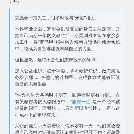
了我
。
志愿像一束光芒，很多时候与“永恒”相关。
本科毕业之后，寒雨会以
研支团
的身份去往云南，开
始自己为期一年的支教生活；小周则准备留在家乡参
加工作，将“蓝马甲”精神融入海南自贸港的伟大实践
中，继续为
自贸港建设
奉献自己的力量。
但很显然，
这绝不是他们志愿故事的终点
。
加入公益组织、红十字会，学习救护知识，做志愿服
务培训师......在他们的计划里，有很多方式能够延续
自己的志愿生命。
“生命与生命共鸣时才明了，回声有时更有力量。”在
有关志愿者的人物报道中，
“志愿一生”
是一个经常被
提及的词汇，而我想，志愿之所以有惯性，一定与这
种放不下的牵绊有关。
采访的最后小周笑着说，说不定有一天，他们就会变
成自己高中时期做志愿认识的那种“已经工作了还总爱